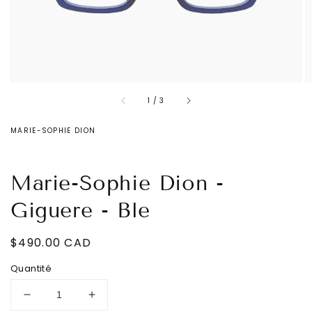
la
vue
de
la
galerie
sur
1
/
3
MARIE-SOPHIE DION
Marie-Sophie Dion -
Giguere - Ble
Prix
$490.00 CAD
habituel
Quantité
Réduire
Augmenter