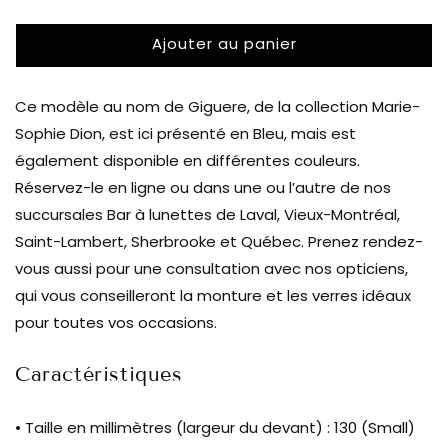
la
la
quantité
quantité
Ajouter au panier
de
de
Marie-
Marie-
Sophie
Sophie
Ce modèle au nom de Giguere, de la collection Marie-
Dion
Dion
-
-
Sophie Dion, est ici présenté en Bleu, mais est
Giguere
Giguere
également disponible en différentes couleurs.
-
-
Réservez-le en ligne ou dans une ou l’autre de nos
Bleu
Bleu
succursales Bar à lunettes de Laval, Vieux-Montréal,
|
|
Bar
Bar
Saint-Lambert, Sherbrooke et Québec. Prenez rendez-
à
à
vous aussi pour une consultation avec nos opticiens,
lunettes
lunettes
qui vous conseilleront la monture et les verres idéaux
pour toutes vos occasions.
Caractéristiques
• Taille en millimètres (largeur du devant) : 130 (Small)